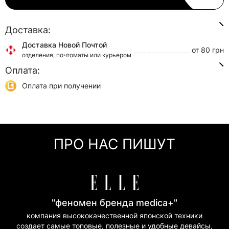
Доставка:
Доставка Новой Почтой
от 80 грн
отделения, почтоматы или курьером
Оплата:
Доставка Укр Почтой
от 45 грн
отделения или курьером
Оплата при получении
Самовывоз
0 грн
Онлайн оплата (Visa/Mastercard)
г. Киев, ул. Кирилловская, 160/20
Оплата частями (Приват Банк)
Мгновенная рассрочка (Приват Банк)
ПРО НАС ПИШУТ
Покупка частями (Моно Банк)
"феномен бренда medica+"
компания высококачественной японской техники
создает самые топовые, полезные и удобные девайсы,