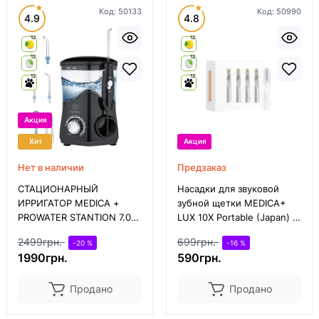
Код:
50133
Код:
50990
4.9
4.8
12
12
12
12
12
12
Акция
Хит
Акция
Нет в наличии
Предзаказ
СТАЦИОНАРНЫЙ
Насадки для звуковой
ИРРИГАТОР MEDICA +
зубной щетки MEDICA+
PROWATER STANTION 7.0
LUX 10Х Portable (Japan) 4
(BL) (ЯПОНИЯ)
штуки
2499грн.
699грн.
-20 %
-16 %
1990грн.
590грн.
Продано
Продано